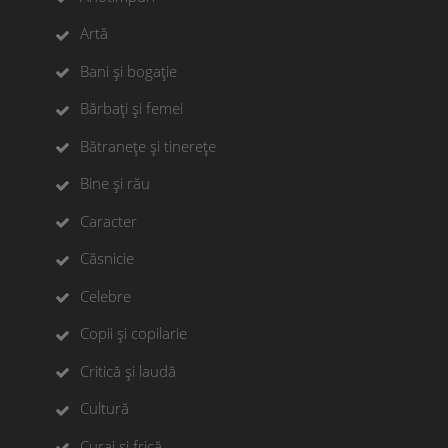
Artă
Bani și bogație
Bărbați și femei
Bătranețe și tinerețe
Bine și rău
Caracter
Căsnicie
Celebre
Copii și copilarie
Critică și laudă
Cultură
Curaj și frică