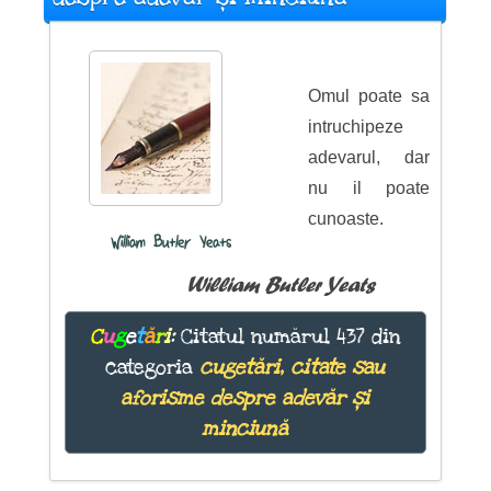
Omul poate sa
intruchipeze
adevarul, dar
nu il poate
cunoaste.
William Butler Yeats
William Butler Yeats
C
u
g
e
t
ă
r
i
:
Citatul numărul 437 din
categoria
cugetări, citate sau
aforisme despre adevăr și
minciună