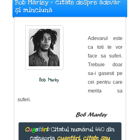
Bob Marley - citate despre adevăr
și minciună
Adevarul este
ca toti te vor
face sa suferi.
Trebuie doar
sa-i gasesti pe
Bob Marley
cei pentru care
merita sa
suferi.
Bob Marley
C
u
g
e
t
ă
r
i
:
Citatul numărul 440 din
categoria
cugetări, citate sau