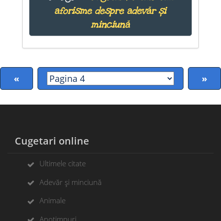
aforisme despre adevăr și
minciună
«
»
Cugetari online
Ultimele citate
Adevăr și minciună
Animale
Anotimpuri