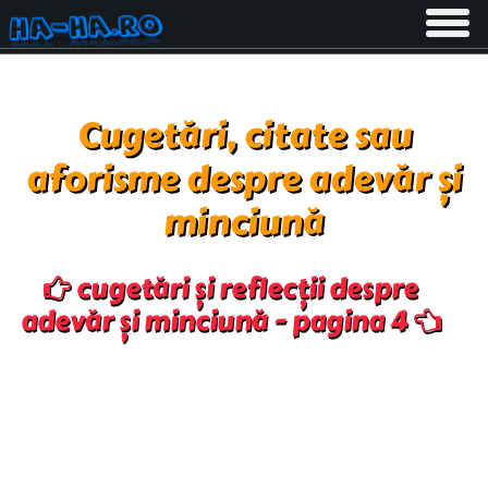
Toggle
navigati
Cugetări, citate sau
aforisme despre adevăr și
minciună
cugetări și reflecții despre
adevăr și minciună - pagina 4