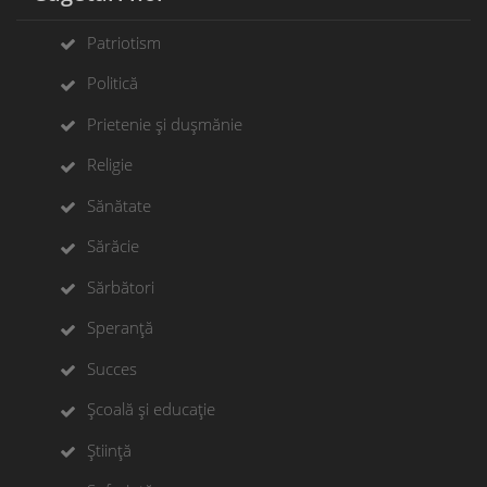
Patriotism
Politică
Prietenie și dușmănie
Religie
Sănătate
Sărăcie
Sărbători
Speranță
Succes
Școală și educație
Știință