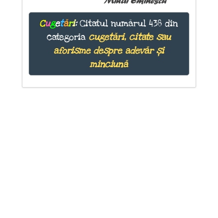
Mihai Eminescu
C
u
g
e
t
ă
r
i
:
Citatul numărul 438 din
categoria
cugetări, citate sau
aforisme despre adevăr și
minciună