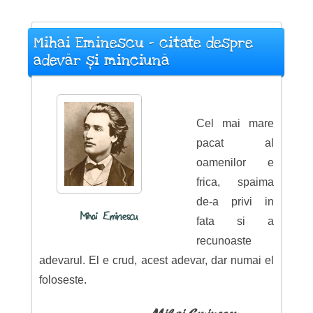
Mihai Eminescu - citate despre
adevăr și minciună
Cel mai mare
pacat al
oamenilor e
frica, spaima
de-a privi in
Mihai Eminescu
fata si a
recunoaste
adevarul. El e crud, acest adevar, dar numai el
foloseste.