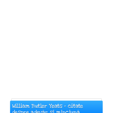
William Butler Yeats - citate
despre adevăr și minciună