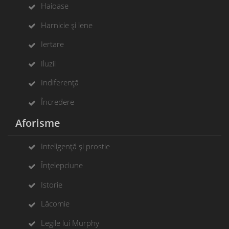
Haioase
Harnicie și lene
Iertare
Iluzii
Indiferență
Încredere
Aforisme
Inteligență și prostie
Înțelepciune
Istorie
Lăcomie
Legile lui Murphy