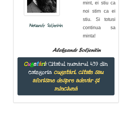
mint, ei stiu ca
noi stim ca ei
stiu. Si totusi
Aleksandr Soljenitin
continua sa
minta!
Aleksandr Soljenitin
C
u
g
e
t
ă
r
i
:
Citatul numărul 439 din
categoria
cugetări, citate sau
aforisme despre adevăr și
minciună