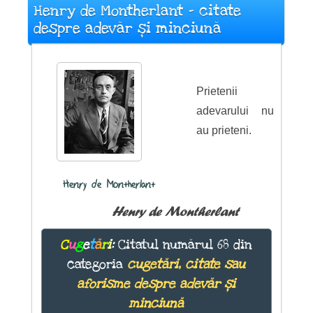
Henry de Montherlant - citate
despre adevăr și minciună
Prietenii
adevarului nu
au prieteni.
Henry de Montherlant
Henry de Montherlant
C
u
g
e
t
ă
r
i
:
Citatul numărul 68 din
categoria
cugetări, citate sau
aforisme despre adevăr și
minciună