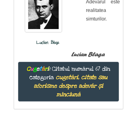
Adevarul este
realitatea
simturilor.
Lucian Blaga
Lucian Blaga
C
u
g
e
t
ă
r
i
:
Citatul numărul 67 din
categoria
cugetări, citate sau
aforisme despre adevăr și
minciună