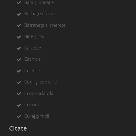
Bani și bogație
Bărbați și femei
Bătranețe și tinerețe
Bine și rău
Caracter
Căsnicie
Celebre
Copii și copilarie
Critică și laudă
Cultură
Curaj și frică
Citate