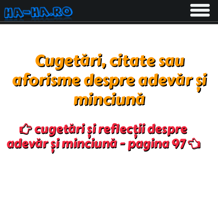
Toggle
navigati
Cugetări, citate sau
aforisme despre adevăr și
minciună
cugetări și reflecții despre
adevăr și minciună - pagina 97