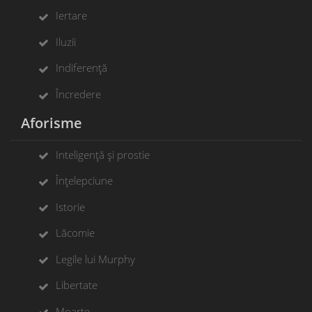
Iertare
Iluzii
Indiferență
Încredere
Aforisme
Inteligență și prostie
Înțelepciune
Istorie
Lăcomie
Legile lui Murphy
Libertate
Moarte