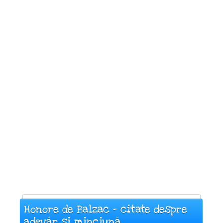
Honore de Balzac - citate despre
adevăr și minciună