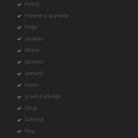
Politică
Prietenie și dușmănie
Religie
Sănătate
Sărăcie
Sărbători
Speranță
Succes
Școală și educație
Știință
Suferință
Timp