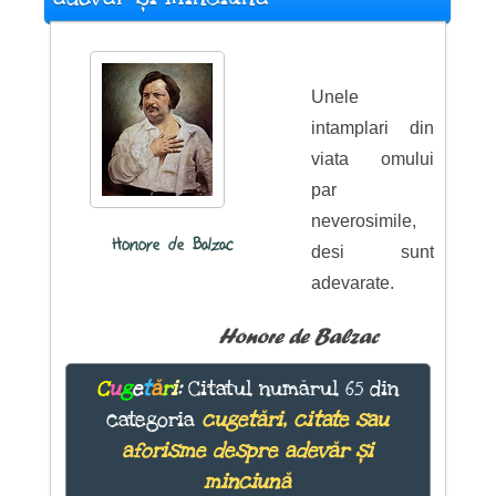
Unele
intamplari din
viata omului
par
neverosimile,
Honore de Balzac
desi sunt
adevarate.
Honore de Balzac
C
u
g
e
t
ă
r
i
:
Citatul numărul 65 din
categoria
cugetări, citate sau
aforisme despre adevăr și
minciună