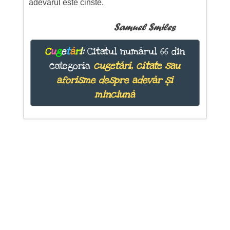
adevarul este cinste.
Samuel Smiles
C
u
g
e
t
ă
r
i
:
Citatul numărul 66 din
categoria
cugetări, citate sau
aforisme despre adevăr și
minciună