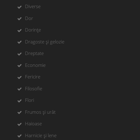
Diverse
Dor
Dorințe
Dragoste și gelozie
Dreptate
Economie
Fericire
Filosofie
Flori
Frumos și urât
Haioase
Harnicie și lene