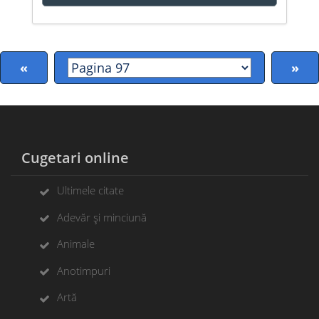
«
»
Cugetari online
Ultimele citate
Adevăr și minciună
Animale
Anotimpuri
Artă