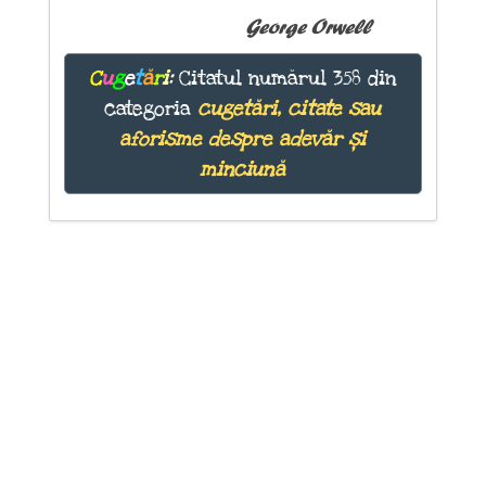
George Orwell
C
u
g
e
t
ă
r
i
:
Citatul numărul 358 din
categoria
cugetări, citate sau
aforisme despre adevăr și
minciună