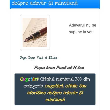
despre adevăr și minciună
Adevarul nu se
supune la vot.
Papa Ioan Paul al II-lea
Papa Ioan Paul al II-lea
C
u
g
e
t
ă
r
i
:
Citatul numărul 360 din
categoria
cugetări, citate sau
aforisme despre adevăr și
minciună