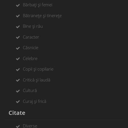
Bărbați și femei
Bătranețe și tinerețe
Bine și rău
Caracter
Căsnicie
Celebre
Copii și copilarie
Critică și laudă
Cultură
Curaj și frică
Citate
Diverse