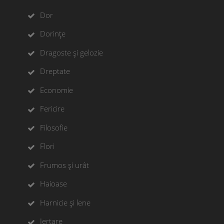
Dor
Dorințe
Dragoste și gelozie
Dreptate
Economie
Fericire
Filosofie
Flori
Frumos și urât
Haioase
Harnicie și lene
Iertare