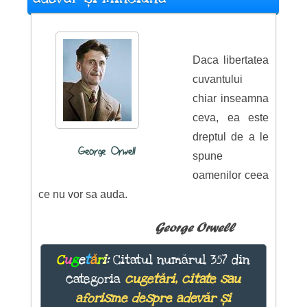
Daca libertatea
cuvantului
chiar inseamna
ceva, ea este
dreptul de a le
George Orwell
spune
oamenilor ceea
ce nu vor sa auda.
George Orwell
C
u
g
e
t
ă
r
i
:
Citatul numărul 357 din
categoria
cugetări, citate sau
aforisme despre adevăr și