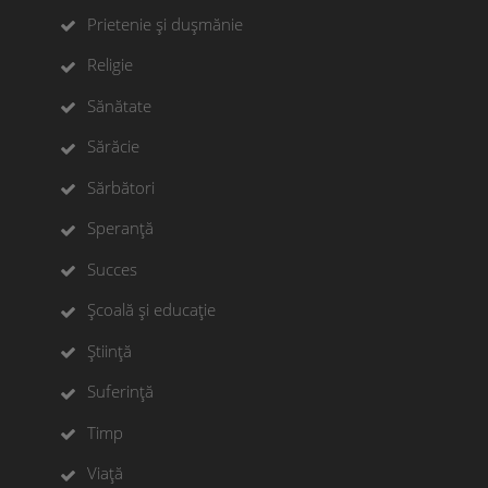
Prietenie și dușmănie
Religie
Sănătate
Sărăcie
Sărbători
Speranță
Succes
Școală și educație
Știință
Suferință
Timp
Viață