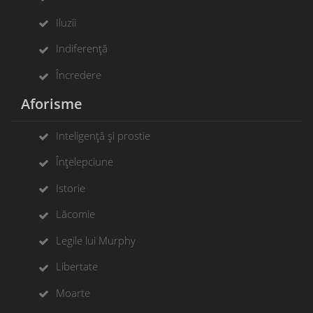
Iluzii
Indiferență
Încredere
Aforisme
Inteligență și prostie
Înțelepciune
Istorie
Lăcomie
Legile lui Murphy
Libertate
Moarte