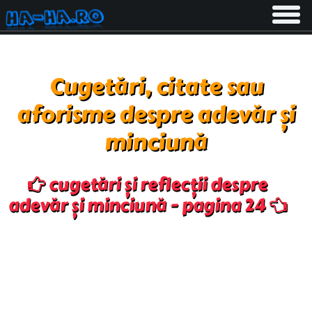
Toggle
navigati
Cugetări, citate sau
aforisme despre adevăr și
minciună
cugetări și reflecții despre
adevăr și minciună - pagina 24