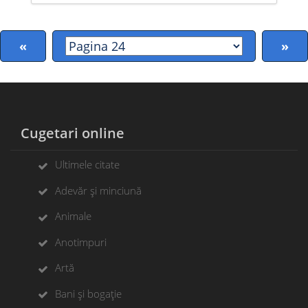
«
»
Cugetari online
Ultimele citate
Adevăr și minciună
Animale
Anotimpuri
Artă
Bani și bogație