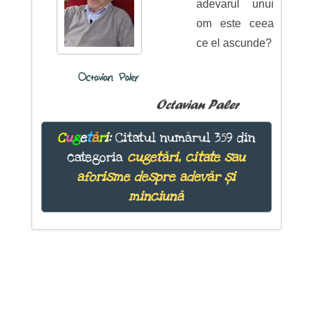
adevarul unui
om este ceea
ce el ascunde?
Octavian Paler
Octavian Paler
C
u
g
e
t
ă
r
i
:
Citatul numărul 359 din
categoria
cugetări, citate sau
aforisme despre adevăr și
minciună