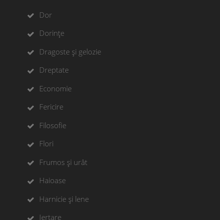
Dor
Dorințe
Dragoste și gelozie
Dreptate
Economie
Fericire
Filosofie
Flori
Frumos și urât
Haioase
Harnicie și lene
Iertare