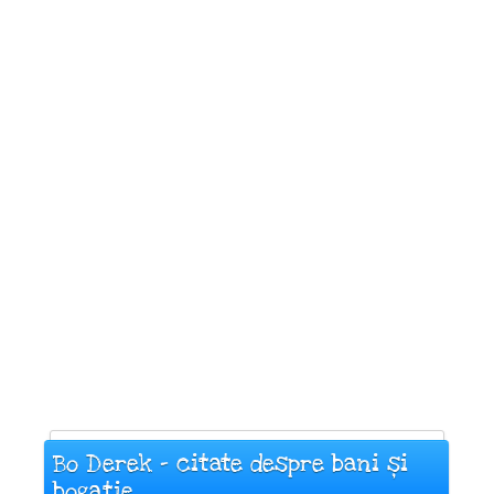
Bo Derek - citate despre bani și
bogație