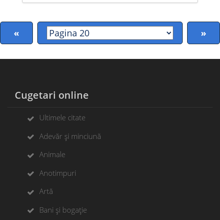
«
»
Cugetari online
Ultimele citate
Adevăr și minciună
Animale
Anotimpuri
Artă
Bani și bogație