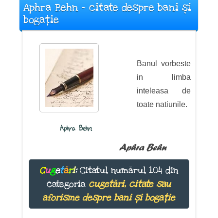
Aphra Behn - citate despre bani și
bogație
Banul vorbeste
in limba
inteleasa de
toate natiunile.
Aphra Behn
Aphra Behn
C
u
g
e
t
ă
r
i
:
Citatul numărul 104 din
categoria
cugetări, citate sau
aforisme despre bani și bogație