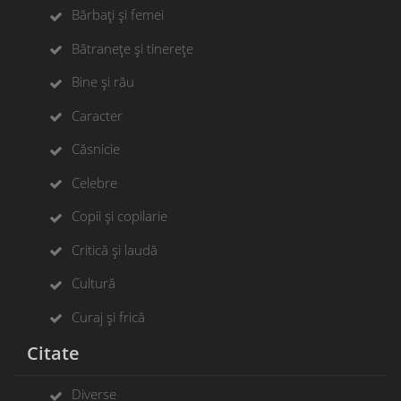
Bărbați și femei
Bătranețe și tinerețe
Bine și rău
Caracter
Căsnicie
Celebre
Copii și copilarie
Critică și laudă
Cultură
Curaj și frică
Citate
Diverse