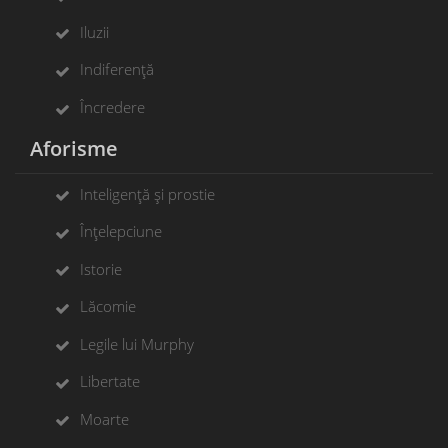
Iluzii
Indiferență
Încredere
Aforisme
Inteligență și prostie
Înțelepciune
Istorie
Lăcomie
Legile lui Murphy
Libertate
Moarte