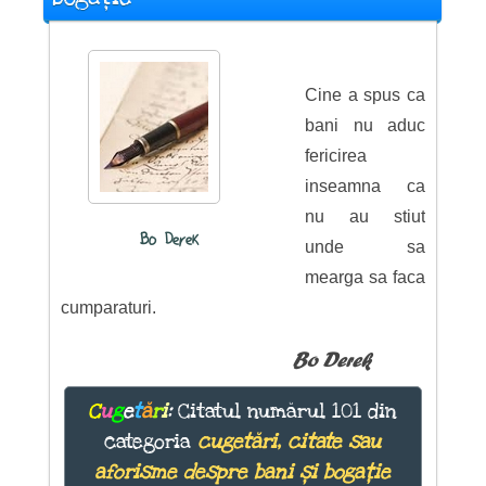
Cine a spus ca
bani nu aduc
fericirea
inseamna ca
nu au stiut
Bo Derek
unde sa
mearga sa faca
cumparaturi.
Bo Derek
C
u
g
e
t
ă
r
i
:
Citatul numărul 101 din
categoria
cugetări, citate sau
aforisme despre bani și bogație