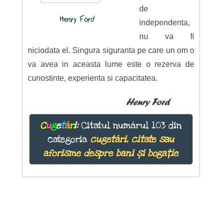
de
Henry Ford
independenta,
nu va fi
niciodata el. Singura siguranta pe care un om o
va avea in aceasta lume este o rezerva de
cunostinte, experienta si capacitatea.
Henry Ford
C
u
g
e
t
ă
r
i
:
Citatul numărul 103 din
categoria
cugetări, citate sau
aforisme despre bani și bogație