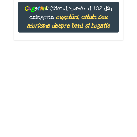
C
u
g
e
t
ă
r
i
:
Citatul numărul 102 din
categoria
cugetări, citate sau
aforisme despre bani și bogație