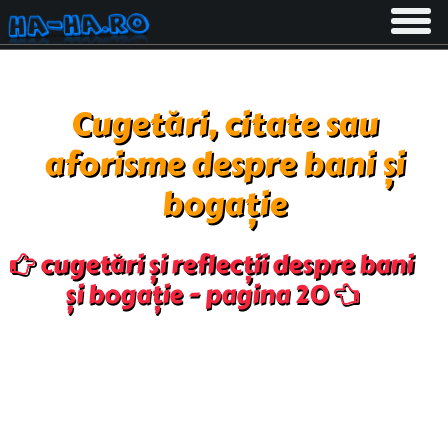
Toggle
navigati
Cugetări, citate sau
aforisme despre bani și
bogație
cugetări și reflecții despre bani
și bogație - pagina 20