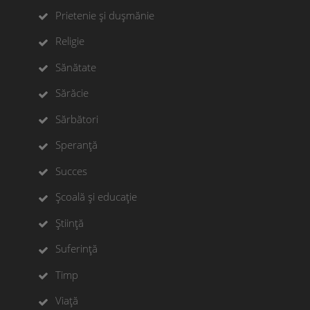
Prietenie și dușmănie
Religie
Sănătate
Sărăcie
Sărbători
Speranță
Succes
Școală și educație
Știință
Suferință
Timp
Viață