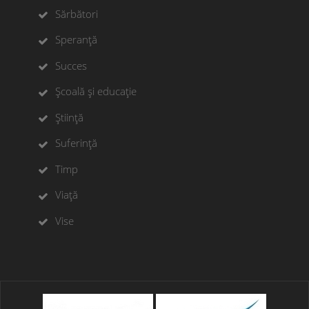
Sărbători
Speranță
Succes
Școală și educație
Știință
Suferință
Timp
Viață
Vise