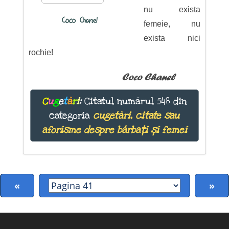
nu exista
Coco Chanel
femeie, nu
exista nici
rochie!
Coco Chanel
C
u
g
e
t
ă
r
i
:
Citatul numărul 548 din
categoria
cugetări, citate sau
aforisme despre bărbați și femei
«
»