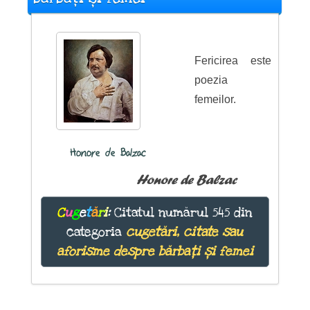
Fericirea este
poezia
femeilor.
Honore de Balzac
Honore de Balzac
C
u
g
e
t
ă
r
i
:
Citatul numărul 545 din
categoria
cugetări, citate sau
aforisme despre bărbați și femei