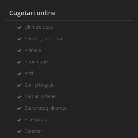
Cugetari online
Ultimele citate
Adevăr și minciună
Animale
Anotimpuri
Artă
Bani și bogație
Bărbați și femei
Bătranețe și tinerețe
Bine și rău
Caracter