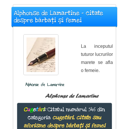
Alphonse de Lamartine - citate
despre bărbați și femei
La inceputul
tuturor lucrurilor
marete se afla
o femeie.
Alphonse de Lamartine
Alphonse de Lamartine
C
u
g
e
t
ă
r
i
:
Citatul numărul 546 din
categoria
cugetări, citate sau
aforisme despre bărbați și femei