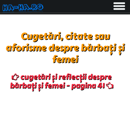
Toggle
navigati
Cugetări, citate sau
aforisme despre bărbați și
femei
cugetări și reflecții despre
bărbați și femei - pagina 41