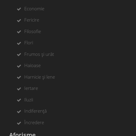
Economie
Fericire
Filosofie
Flori
Frumos și urât
Haioase
Harnicie și lene
Iertare
Iluzii
Indiferență
Încredere
Aforisme