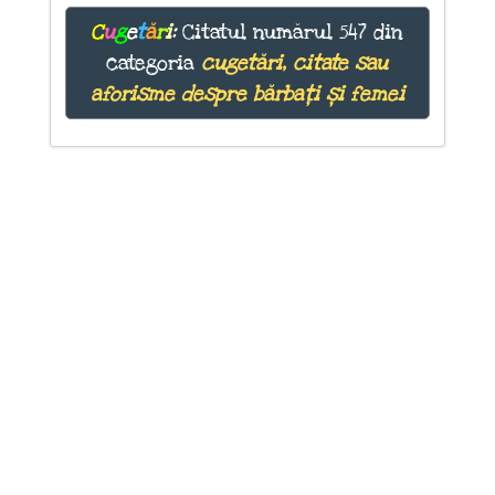
C
u
g
e
t
ă
r
i
:
Citatul numărul 547 din
categoria
cugetări, citate sau
aforisme despre bărbați și femei