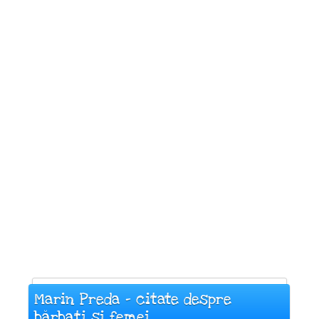
Marin Preda - citate despre
bărbați și femei