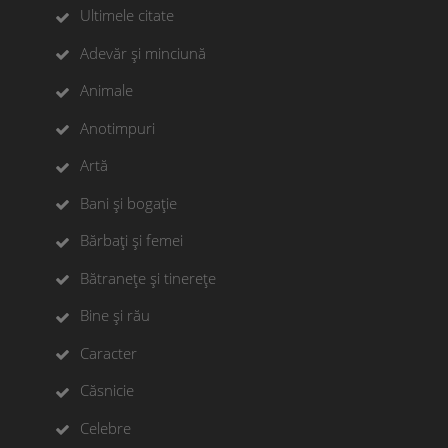
Ultimele citate
Adevăr și minciună
Animale
Anotimpuri
Artă
Bani și bogație
Bărbați și femei
Bătranețe și tinerețe
Bine și rău
Caracter
Căsnicie
Celebre