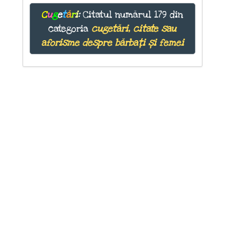
C
u
g
e
t
ă
r
i
:
Citatul numărul 179 din
categoria
cugetări, citate sau
aforisme despre bărbați și femei