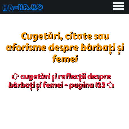
Toggle
navigati
Cugetări, citate sau
aforisme despre bărbați și
femei
cugetări și reflecții despre
bărbați și femei - pagina 133