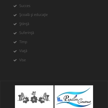
Succes
Școală și educație
Știință
Suferință
Timp
Viață
Vise