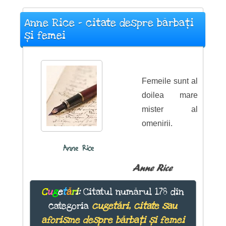
Anne Rice - citate despre bărbați
și femei
Femeile sunt al
doilea mare
mister al
omenirii.
Anne Rice
Anne Rice
C
u
g
e
t
ă
r
i
:
Citatul numărul 178 din
categoria
cugetări, citate sau
aforisme despre bărbați și femei