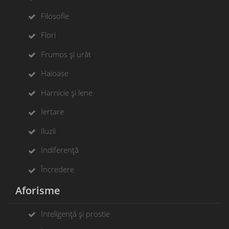
Filosofie
Flori
Frumos și urât
Haioase
Harnicie și lene
Iertare
Iluzii
Indiferență
Încredere
Aforisme
Inteligență și prostie