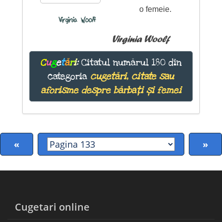
o femeie.
Virginia Woolf
Virginia Woolf
C
u
g
e
t
ă
r
i
:
Citatul numărul 180 din
categoria
cugetări, citate sau
aforisme despre bărbați și femei
«
»
Cugetari online