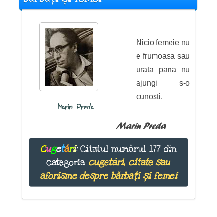
Nicio femeie nu
e frumoasa sau
urata pana nu
ajungi s-o
cunosti.
Marin Preda
Marin Preda
C
u
g
e
t
ă
r
i
:
Citatul numărul 177 din
categoria
cugetări, citate sau
aforisme despre bărbați și femei