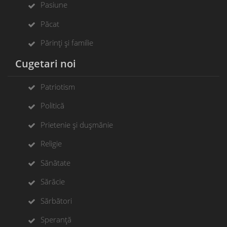
Pasiune
Păcat
Părinți și familie
Cugetari noi
Patriotism
Politică
Prietenie și dușmănie
Religie
Sănătate
Sărăcie
Sărbători
Speranță