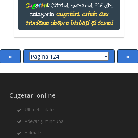
C
u
g
e
t
ă
r
i
:
Citatul numărul 216 din
categoria
cugetări, citate sau
aforisme despre bărbați și femei
«
»
Cugetari online
Ultimele citate
Adevăr și minciună
Animale