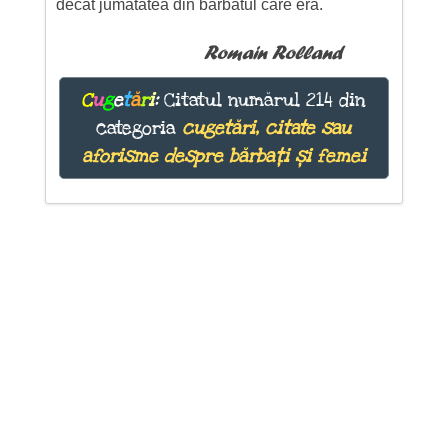
decat jumatatea din barbatul care era.
Romain Rolland
C
u
g
e
t
ă
r
i
:
Citatul numărul 214 din
categoria
cugetări, citate sau
aforisme despre bărbați și femei