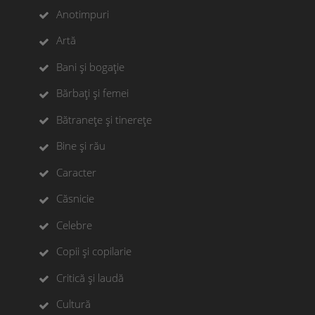
Anotimpuri
Artă
Bani și bogație
Bărbați și femei
Bătranețe și tinerețe
Bine și rău
Caracter
Căsnicie
Celebre
Copii și copilarie
Critică și laudă
Cultură