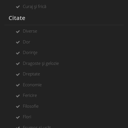
Curaj și frică
Citate
Diverse
Dor
Dorințe
Dragoste și gelozie
Dreptate
Economie
Fericire
Filosofie
Flori
Frumos și urât