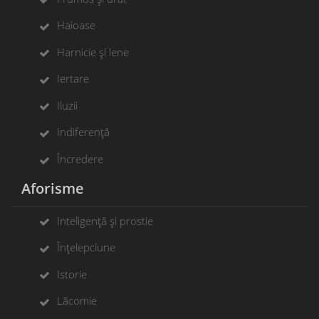
Haioase
Harnicie și lene
Iertare
Iluzii
Indiferență
Încredere
Aforisme
Inteligență și prostie
Înțelepciune
Istorie
Lăcomie