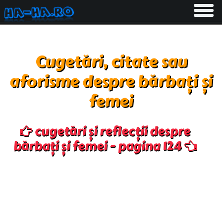
Toggle
navigati
Cugetări, citate sau
aforisme despre bărbați și
femei
cugetări și reflecții despre
bărbați și femei - pagina 124