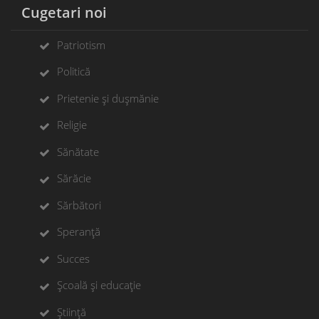
Cugetari noi
Patriotism
Politică
Prietenie și dușmănie
Religie
Sănătate
Sărăcie
Sărbători
Speranță
Succes
Școală și educație
Știință