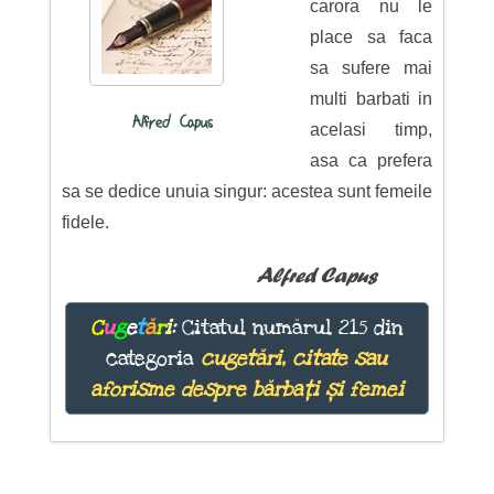
carora nu le
place sa faca
sa sufere mai
multi barbati in
Alfred Capus
acelasi timp,
asa ca prefera
sa se dedice unuia singur: acestea sunt femeile
fidele.
Alfred Capus
C
u
g
e
t
ă
r
i
:
Citatul numărul 215 din
categoria
cugetări, citate sau
aforisme despre bărbați și femei