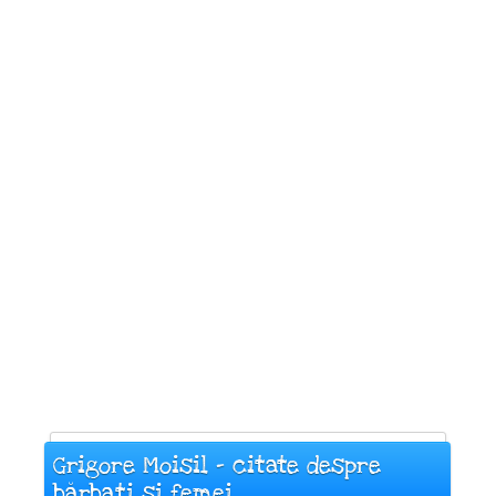
Grigore Moisil - citate despre
bărbați și femei