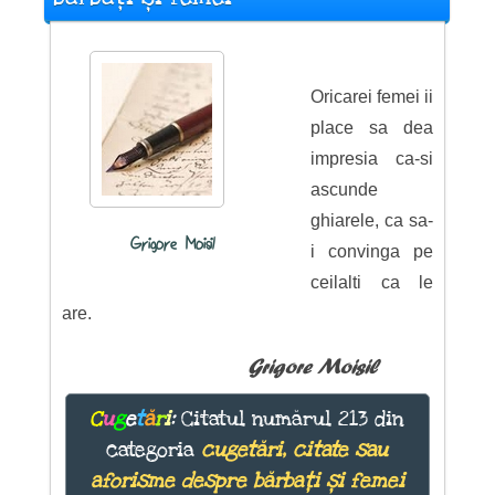
Oricarei femei ii
place sa dea
impresia ca-si
ascunde
ghiarele, ca sa-
Grigore Moisil
i convinga pe
ceilalti ca le
are.
Grigore Moisil
C
u
g
e
t
ă
r
i
:
Citatul numărul 213 din
categoria
cugetări, citate sau
aforisme despre bărbați și femei