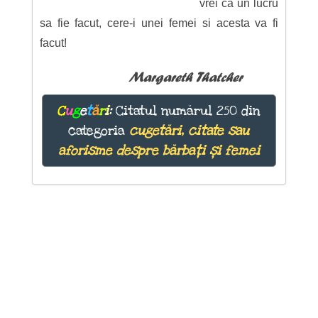
vrei ca un lucru
sa fie facut, cere-i unei femei si acesta va fi
facut!
Margareth Thatcher
C
u
g
e
t
ă
r
i
:
Citatul numărul 250 din
categoria
cugetări, citate sau
aforisme despre bărbați și femei