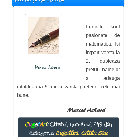
Femeile sunt
pasionate de
matematica. Isi
impart varsta la
2, dubleaza
Marcel Achard
pretul hainelor
si adauga
intotdeauna 5 ani la varsta prietenei cele mai
bune.
Marcel Achard
C
u
g
e
t
ă
r
i
:
Citatul numărul 249 din
categoria
cugetări, citate sau