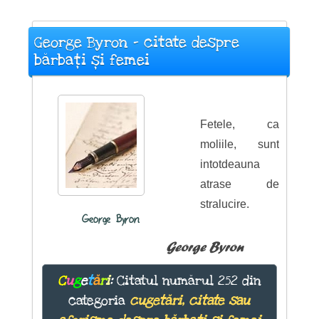
George Byron - citate despre
bărbați și femei
Fetele, ca
moliile, sunt
intotdeauna
atrase de
stralucire.
George Byron
George Byron
C
u
g
e
t
ă
r
i
:
Citatul numărul 252 din
categoria
cugetări, citate sau