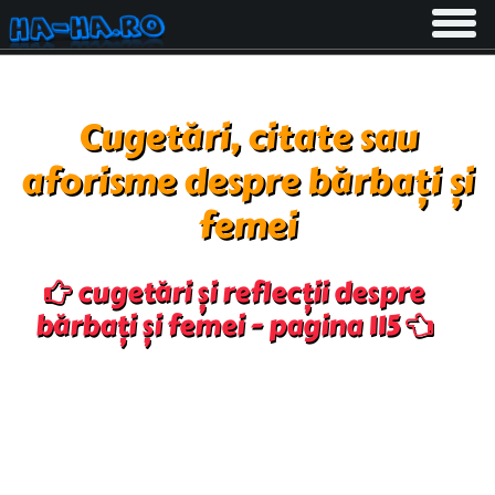
Toggle
navigati
Cugetări, citate sau
aforisme despre bărbați și
femei
cugetări și reflecții despre
bărbați și femei - pagina 115