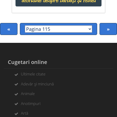
aforisme despre bărbați și femei
«
»
Cugetari online
Ultimele citate
Adevăr și minciună
Animale
Anotimpuri
Artă