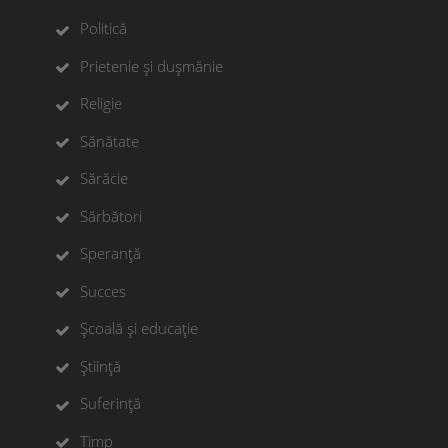
Politică
Prietenie și dușmănie
Religie
Sănătate
Sărăcie
Sărbători
Speranță
Succes
Școală și educație
Știință
Suferință
Timp