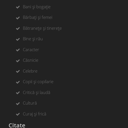
Bani și bogație
Bărbați și femei
Bătranețe și tinerețe
Bine și rău
Caracter
Căsnicie
Celebre
Copii și copilarie
Critică și laudă
Cultură
Curaj și frică
Citate