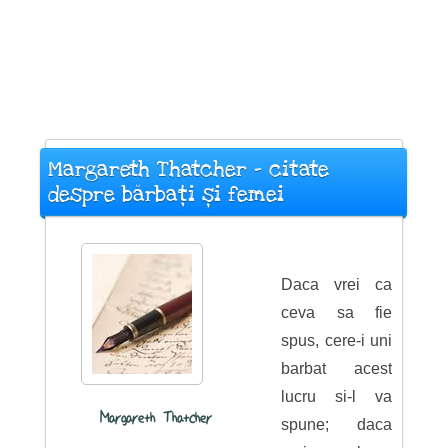
Margareth Thatcher - citate
despre bărbați și femei
Daca vrei ca
ceva sa fie
spus, cere-i uni
barbat acest
lucru si-l va
Margareth Thatcher
spune; daca