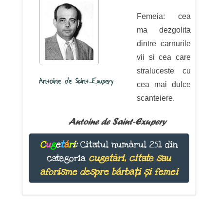
Femeia: cea
ma dezgolita
dintre carnurile
vii si cea care
straluceste cu
Antoine de Saint-Exupery
cea mai dulce
scanteiere.
Antoine de Saint-Exupery
C
u
g
e
t
ă
r
i
:
Citatul numărul 251 din
categoria
cugetări, citate sau
aforisme despre bărbați și femei