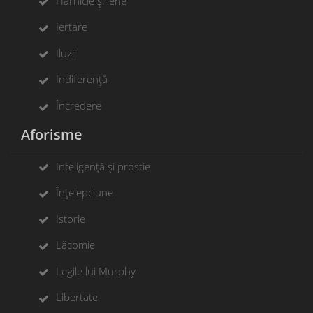
Harnicie și lene
Iertare
Iluzii
Indiferență
Încredere
Aforisme
Inteligență și prostie
Înțelepciune
Istorie
Lăcomie
Legile lui Murphy
Libertate