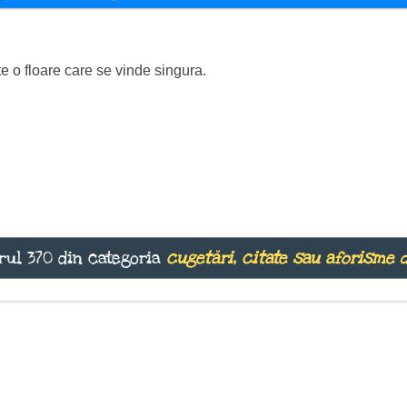
e o floare care se vinde singura.
rul 370 din categoria
cugetări, citate sau aforisme 