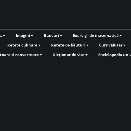
..
Imagini
Bancuri
Exerciții de matematică
Rețete culinare
Rețete de băuturi
Curs valutar
toare si convertoare
Dicționar de vise
Enciclopedia uni