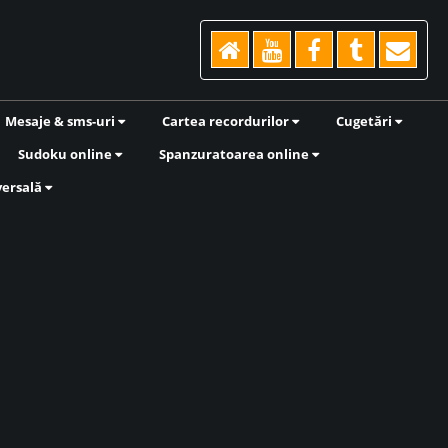
Mesaje & sms-uri
Cartea recordurilor
Cugetări
Sudoku online
Spanzuratoarea online
versală