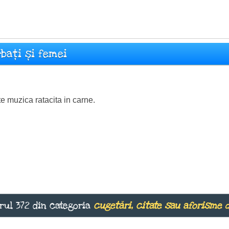
rbați și femei
e muzica ratacita in carne.
rul 372 din categoria
cugetări, citate sau aforisme 