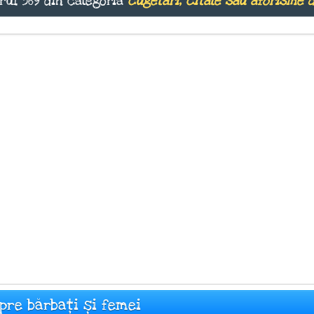
rul 369 din categoria
cugetări, citate sau aforisme 
spre bărbați și femei