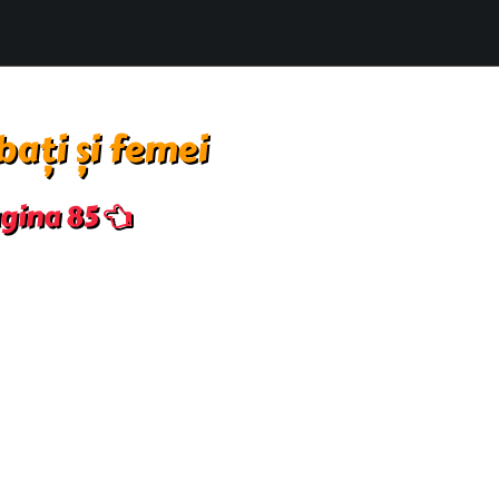
bați și femei
pagina 85