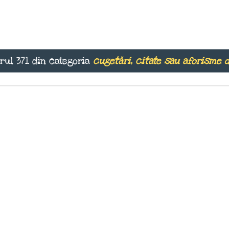
rul 371 din categoria
cugetări, citate sau aforisme 