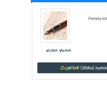
Femeia est
Wojciech Wiercioch
C
u
g
e
t
ă
r
i
:
Citatul numă