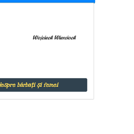
Wojciech Wiercioch
despre bărbați și femei