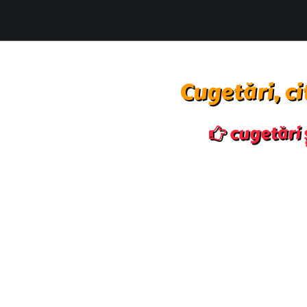
Cugetări, ci
cugetări ș