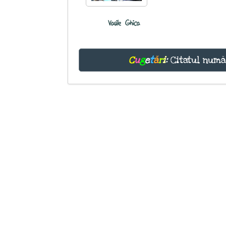
Vasile Ghica
C
u
g
e
t
ă
r
i
:
Citatul numă