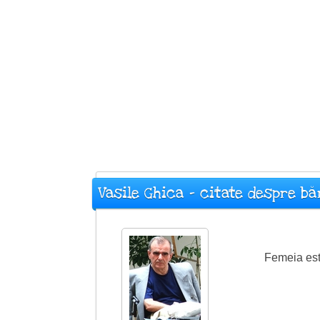
Vasile Ghica - citate despre bă
Femeia est