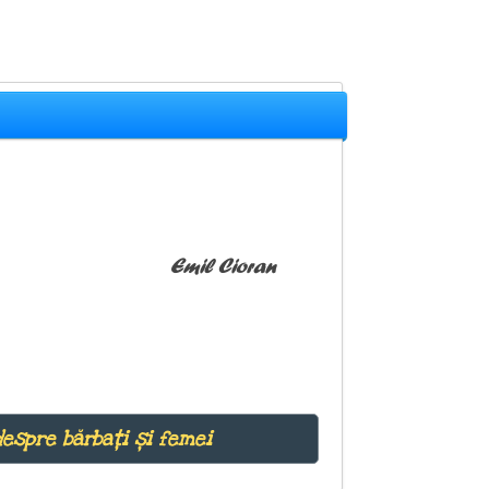
Emil Cioran
despre bărbați și femei