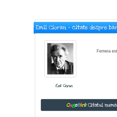
Emil Cioran - citate despre bă
Femeia est
Emil Cioran
C
u
g
e
t
ă
r
i
:
Citatul numă