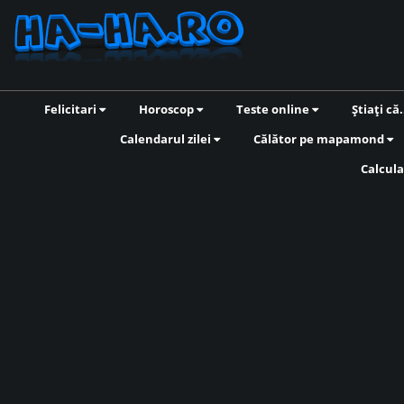
Felicitari
Horoscop
Teste online
Știați că.
Calendarul zilei
Călător pe mapamond
Calcula