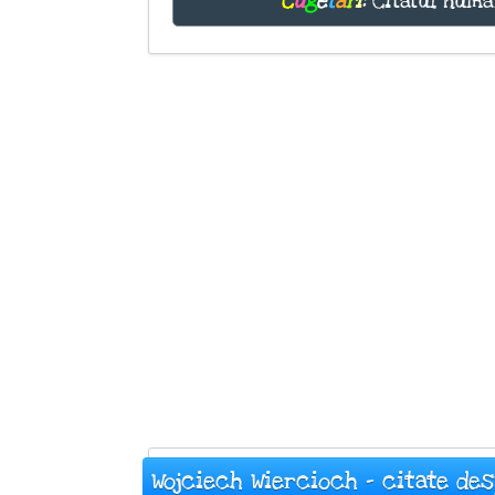
C
u
g
e
t
ă
r
i
:
Citatul numă
Wojciech Wiercioch - citate de