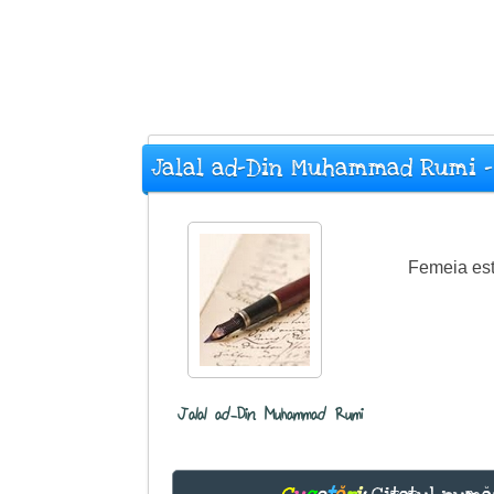
Jalal ad-Din Muhammad Rumi - 
Femeia este
Jalal ad-Din Muhammad Rumi