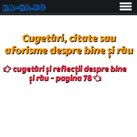
Toggle
navigati
Cugetări, citate sau
aforisme despre bine și rău
cugetări și reflecții despre bine
și rău - pagina 78