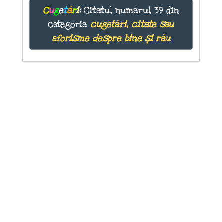
C
u
g
e
t
ă
r
i
:
Citatul numărul 39 din
categoria
cugetări, citate sau
aforisme despre bine și rău