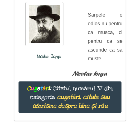
Sarpele e
odios nu pentru
ca musca, ci
pentru ca se
ascunde ca sa
Nicolae Iorga
muste.
Nicolae Iorga
C
u
g
e
t
ă
r
i
:
Citatul numărul 37 din
categoria
cugetări, citate sau
aforisme despre bine și rău