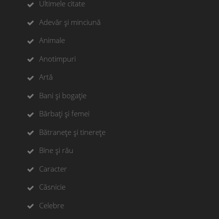
Ultimele citate
Adevăr și minciună
Animale
Anotimpuri
Artă
Bani și bogație
Bărbați și femei
Bătranețe și tinerețe
Bine și rău
Caracter
Căsnicie
Celebre