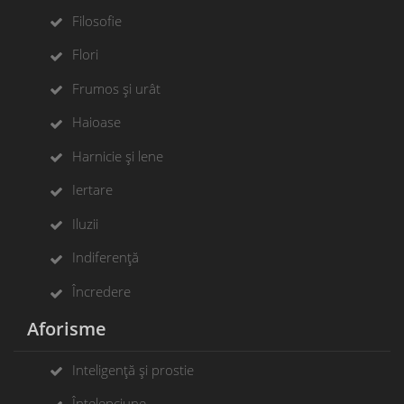
Filosofie
Flori
Frumos și urât
Haioase
Harnicie și lene
Iertare
Iluzii
Indiferență
Încredere
Aforisme
Inteligență și prostie
Înțelepciune