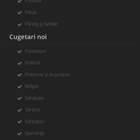
Pasiune
Păcat
Părinți și familie
Cugetari noi
Patriotism
Politică
Prietenie și dușmănie
Religie
Sănătate
Sărăcie
Sărbători
Speranță