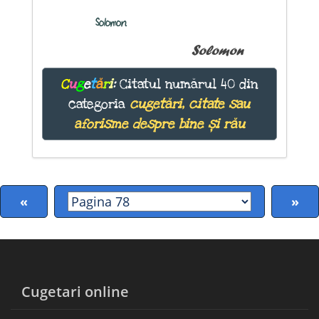
Solomon
Solomon
C
u
g
e
t
ă
r
i
:
Citatul numărul 40 din
categoria
cugetări, citate sau
aforisme despre bine și rău
«
»
Cugetari online