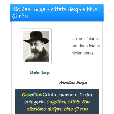
Nicolae Iorga - citate despre bine
și rău
Un om fatarnic
are doua fete si
niciun obraz.
Nicolae Iorga
Nicolae Iorga
C
u
g
e
t
ă
r
i
:
Citatul numărul 38 din
categoria
cugetări, citate sau
aforisme despre bine și rău