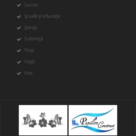
Succes
Școală și educație
Știință
Suferință
Timp
Viață
Vise