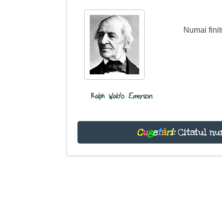
Numai finit
Ralph Waldo Emerson
C
u
g
e
t
ă
r
i
:
Citatul nu