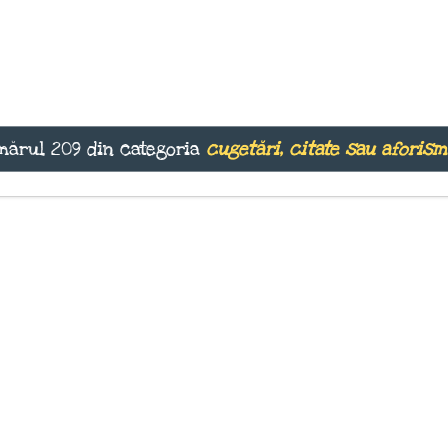
mărul 209 din categoria
cugetări, citate sau aforis