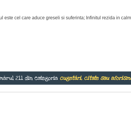
ul este cel care aduce greseli si suferinta; Infinitul rezida in cal
mărul 211 din categoria
cugetări, citate sau aforism