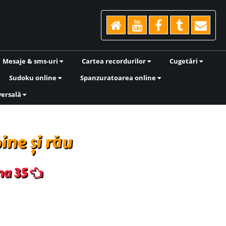
Mesaje & sms-uri
Cartea recordurilor
Cugetări
Sudoku online
Spanzuratoarea online
versală
ine și rău
ina 35