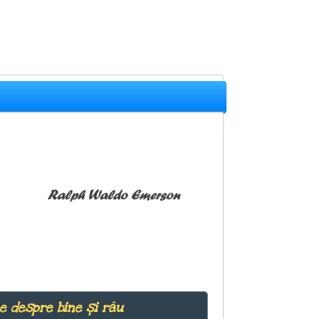
Ralph Waldo Emerson
me despre bine și rău