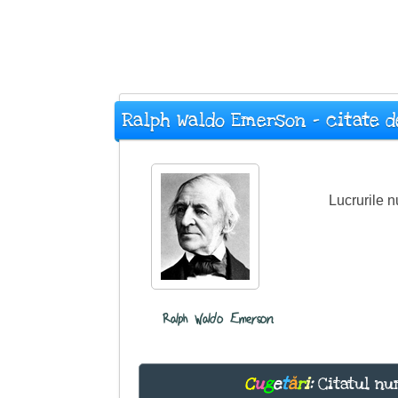
Ralph Waldo Emerson - citate d
Lucrurile n
Ralph Waldo Emerson
C
u
g
e
t
ă
r
i
:
Citatul nu