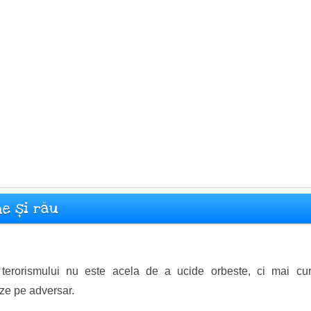
ne și rău
l terorismului nu este acela de a ucide orbeste, ci mai c
eze pe adversar.