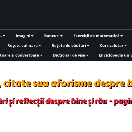
..
Imagini
Bancuri
Exerciții de matematică
Rețete culinare
Rețete de băuturi
Curs valutar
toare si convertoare
Dicționar de vise
Enciclopedia uni
 citate sau aforisme despre b
i și reflecții despre bine și rău - pag