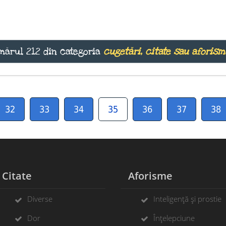
mărul 212 din categoria
cugetări, citate sau aforism
32
33
34
35
36
37
38
Citate
Aforisme
Diverse
Inteligență și prostie
Dor
Înțelepciune