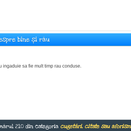
espre bine și rău
u ingaduie sa fie mult timp rau conduse.
mărul 210 din categoria
cugetări, citate sau aforis