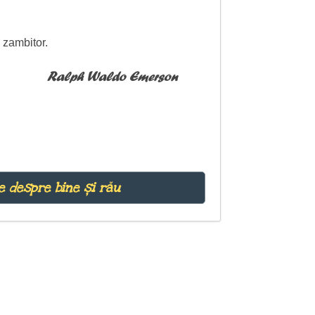
m zambitor.
Ralph Waldo Emerson
e despre bine și rău