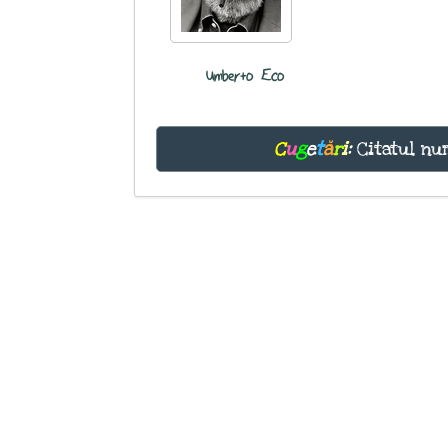
Umberto Eco
C
u
g
e
t
ă
r
i
:
Citatul nu