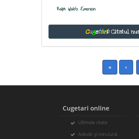
Ralph Waldo Emerson
C
u
g
e
t
ă
r
i
:
Citatul nu
«
‹
Cugetari online
Ultimele citate
Adevăr și minciună