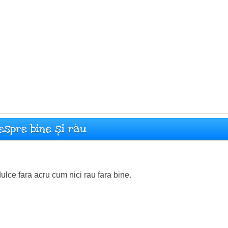
espre bine și rău
ulce fara acru cum nici rau fara bine.