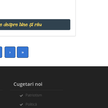
e despre bine și rău
›
»
Cugetari noi
Patriotism
Politică