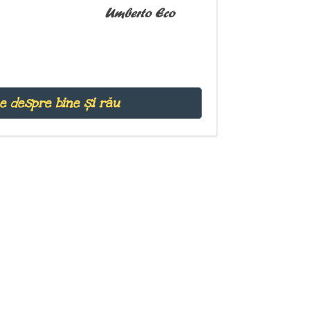
Umberto Eco
me despre bine și rău