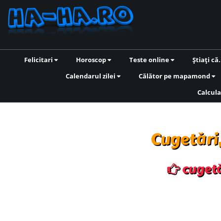
Felicitari
Horoscop
Teste online
Știați că.
Calendarul zilei
Călător pe mapamond
Calcula
Cugetări,
cugetăr