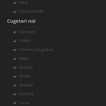
Păcat
Părinți și familie
Cugetari noi
Patriotism
Politică
Prietenie și dușmănie
Religie
Sănătate
Sărăcie
Sărbători
Speranță
Succes