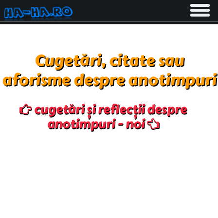
Toggle
navigati
Cugetări, citate sau
aforisme despre anotimpuri
cugetări și reflecții despre
anotimpuri - noi