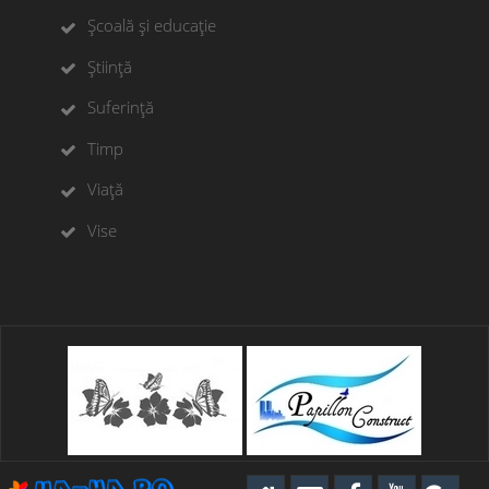
Școală și educație
Știință
Suferință
Timp
Viață
Vise