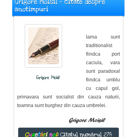
Grigore Moisil - citate despre
anotimpuri
Iarna sunt
traditionalist
fiindca port
caciula, vara
sunt paradoxal
Grigore Moisil
fiindca umblu
cu capul gol,
primavara sunt socialist din cauza naturii,
toamna sunt burghez din cauza umbrelei.
Grigore Moisil
C
u
g
e
t
ă
r
i
n
o
i
:
Citatul numărul 278