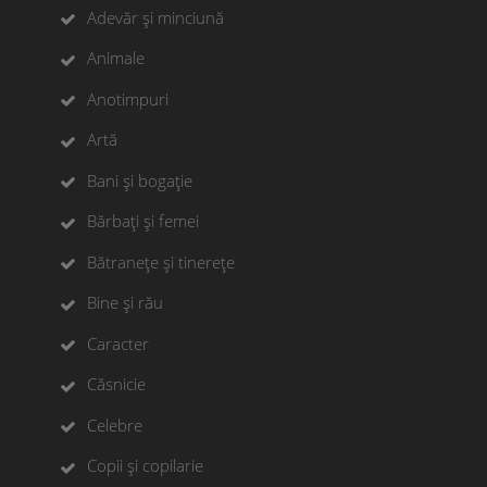
Adevăr și minciună
Animale
Anotimpuri
Artă
Bani și bogație
Bărbați și femei
Bătranețe și tinerețe
Bine și rău
Caracter
Căsnicie
Celebre
Copii și copilarie