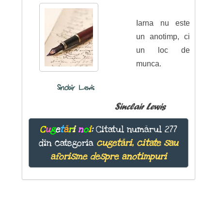
Iarna nu este
un anotimp, ci
un loc de
munca.
Sinclair Lewis
Sinclair Lewis
C
u
g
e
t
ă
r
i
n
o
i
:
Citatul numărul 277
din categoria
cugetări, citate sau
aforisme despre anotimpuri