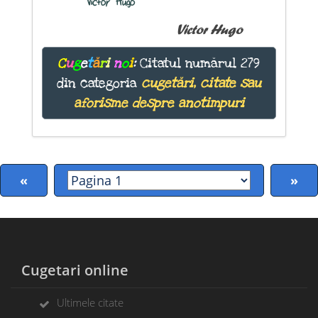
Victor Hugo
Victor Hugo
C
u
g
e
t
ă
r
i
n
o
i
:
Citatul numărul 279
din categoria
cugetări, citate sau
aforisme despre anotimpuri
«
»
Cugetari online
Ultimele citate