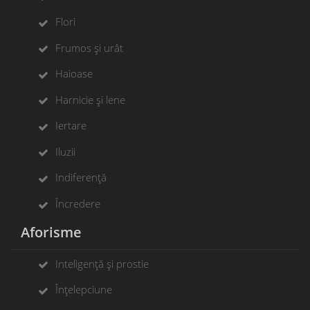
Flori
Frumos și urât
Haioase
Harnicie și lene
Iertare
Iluzii
Indiferență
Încredere
Aforisme
Inteligență și prostie
Înțelepciune