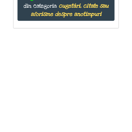
din categoria
cugetări, citate sau
aforisme despre anotimpuri