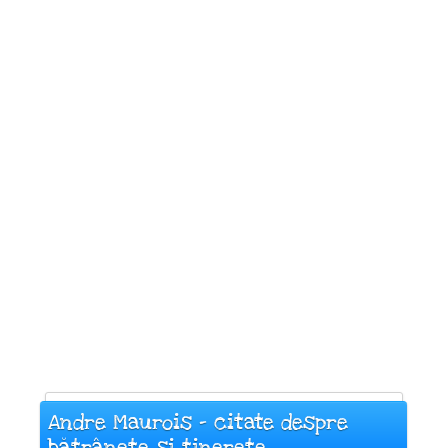
Andre Maurois - citate despre
bătrânețe și tinerețe