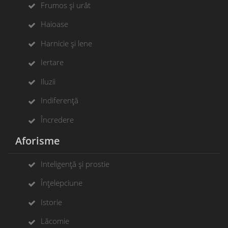
Frumos și urât
Haioase
Harnicie și lene
Iertare
Iluzii
Indiferență
Încredere
Aforisme
Inteligență și prostie
Înțelepciune
Istorie
Lăcomie