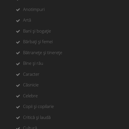
Anotimpuri
Artă
Bani și bogație
Bărbați și femei
Bătranețe și tinerețe
Bine și rău
Caracter
Căsnicie
Celebre
Copii și copilarie
Critică și laudă
Cultură