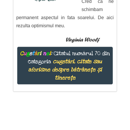
Cred ca ne
schimbam
permanent aspectul in fata soarelui. De aici
rezulta optimismul meu.
Virginia Woolf
C
u
g
e
t
ă
r
i
n
o
i
:
Citatul numărul 70 din
categoria
cugetări, citate sau
aforisme despre bătrânețe și
tinerețe