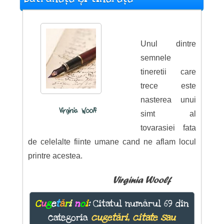
Unul dintre
semnele
tineretii care
trece este
nasterea unui
Virginia Woolf
simt al
tovarasiei fata
de celelalte fiinte umane cand ne aflam locul
printre acestea.
Virginia Woolf
C
u
g
e
t
ă
r
i
n
o
i
:
Citatul numărul 69 din
categoria
cugetări, citate sau