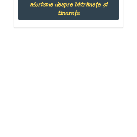
aforisme despre bătrânețe și
tinerețe