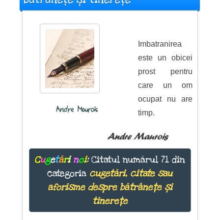
Imbatranirea
este un obicei
prost pentru
care un om
ocupat nu are
Andre Maurois
timp.
Andre Maurois
C
u
g
e
t
ă
r
i
n
o
i
:
Citatul numărul 71 din
categoria
cugetări, citate sau
aforisme despre bătrânețe și
tinerețe