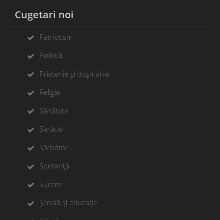
Cugetari noi
Patriotism
Politică
Prietenie și dușmănie
Religie
Sănătate
Sărăcie
Sărbători
Speranță
Succes
Școală și educație