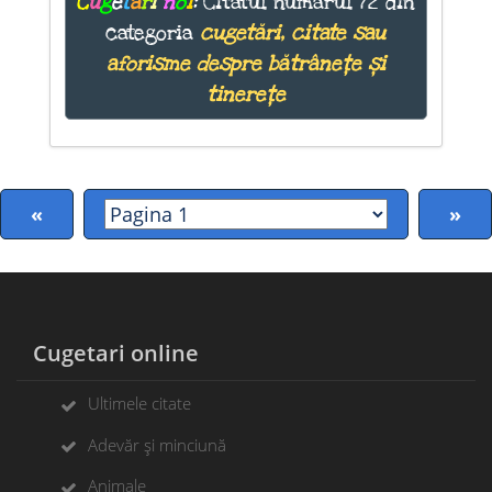
C
u
g
e
t
ă
r
i
n
o
i
:
Citatul numărul 72 din
categoria
cugetări, citate sau
aforisme despre bătrânețe și
tinerețe
«
»
Cugetari online
Ultimele citate
Adevăr și minciună
Animale