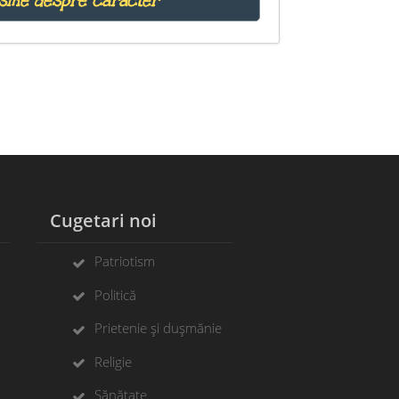
risme despre caracter
Cugetari noi
Patriotism
Politică
Prietenie și dușmănie
Religie
Sănătate