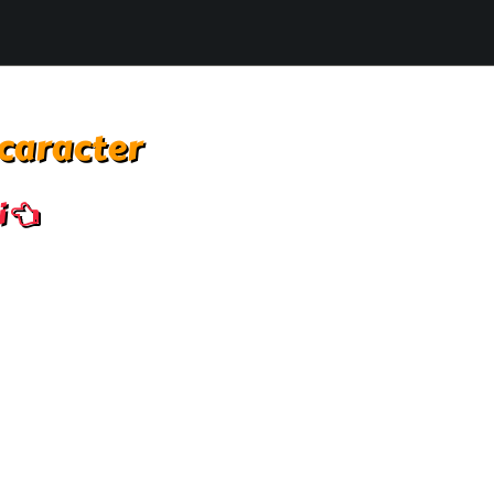
 caracter
i