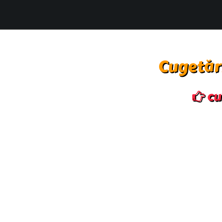
Cugetări
cug