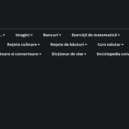
..
Imagini
Bancuri
Exerciții de matematică
Rețete culinare
Rețete de băuturi
Curs valutar
toare si convertoare
Dicționar de vise
Enciclopedia uni