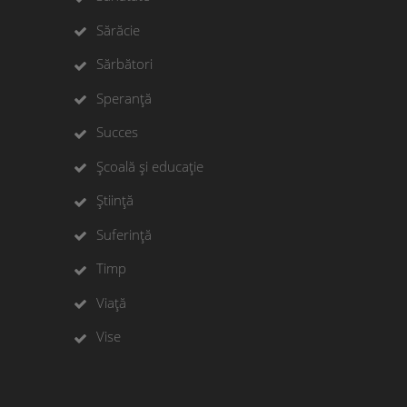
Sărăcie
Sărbători
Speranță
Succes
Școală și educație
Știință
Suferință
Timp
Viață
Vise