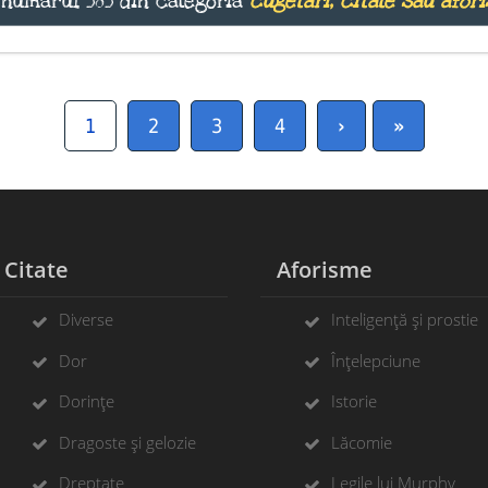
 numărul 585 din categoria
cugetări, citate sau afo
1
2
3
4
›
»
Citate
Aforisme
Diverse
Inteligență și prostie
Dor
Înțelepciune
Dorințe
Istorie
Dragoste și gelozie
Lăcomie
Dreptate
Legile lui Murphy