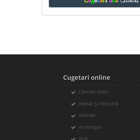
C
u
g
e
t
ă
r
i
n
o
i
:
Citatul
Cugetari online
Ultimele citate
Adevăr și minciună
Animale
Anotimpuri
Artă