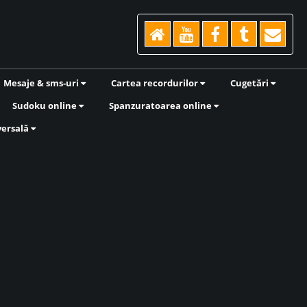
Mesaje & sms-uri
Cartea recordurilor
Cugetări
Sudoku online
Spanzuratoarea online
versală