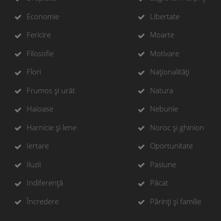
Economie
Libertate
Fericire
Moarte
Filosofie
Motivare
Flori
Naționalități
Frumos și urât
Natura
Haioase
Nebunie
Harnicie și lene
Noroc și ghinion
Iertare
Oportunitate
Iluzii
Pasiune
Indiferență
Păcat
Încredere
Părinți și familie