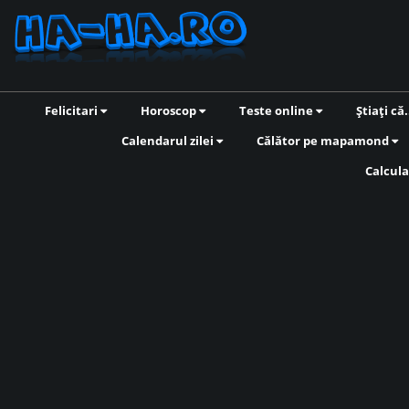
Felicitari
Horoscop
Teste online
Știați că.
Calendarul zilei
Călător pe mapamond
Calcula