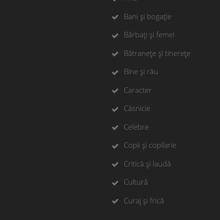
Bani și bogație
Bărbați și femei
Bătranețe și tinerețe
Bine și rău
Caracter
Căsnicie
Celebre
Copii și copilarie
Critică și laudă
Cultură
Curaj și frică