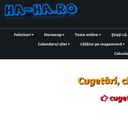
Felicitari
Horoscop
Teste online
Știați că.
Calendarul zilei
Călător pe mapamond
Calcula
Cugetări, c
cugetă