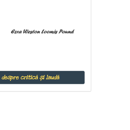
Ezra Weston Loomis Pound
 despre critică și laudă