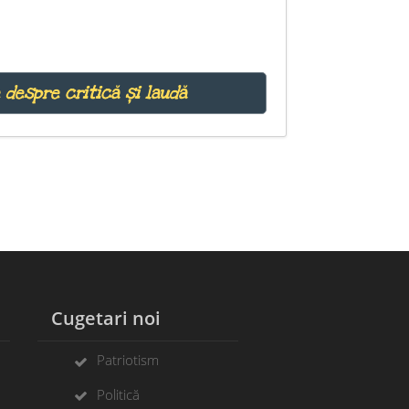
 despre critică și laudă
Cugetari noi
Patriotism
Politică