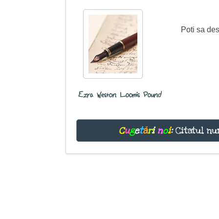
Poti sa des
Ezra Weston Loomis Pound
C
u
g
e
t
ă
r
i
n
o
i
:
Citatul nu