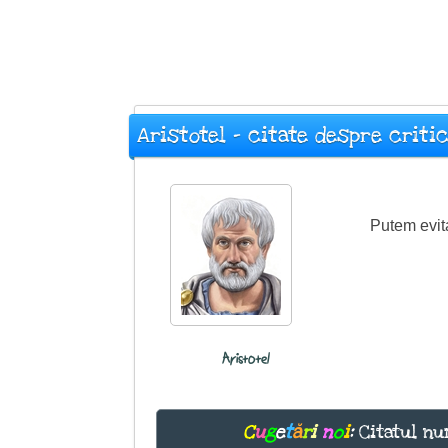
Aristotel - citate despre criti
Putem evit
Aristotel
C
u
g
e
t
ă
r
i
n
o
i
:
Citatul nu