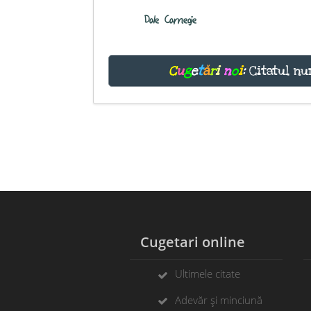
Dale Carnegie
C
u
g
e
t
ă
r
i
n
o
i
:
Citatul nu
Cugetari online
Ultimele citate
Adevăr și minciună