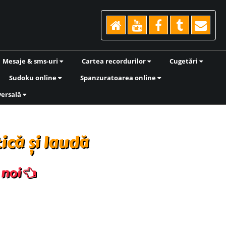
Mesaje & sms-uri
Cartea recordurilor
Cugetări
Sudoku online
Spanzuratoarea online
versală
ică și laudă
- noi