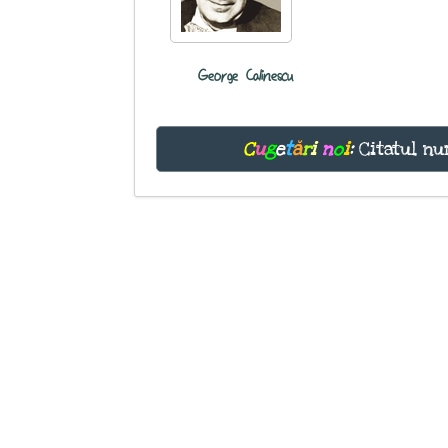
George Calinescu
C
u
g
e
t
ă
r
i
n
o
i
:
Citatul nu