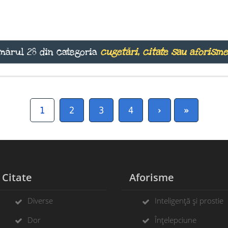
mărul 28 din categoria
cugetări, citate sau aforisme
1
2
3
4
›
»
Citate
Aforisme
Diverse
Inteligență și prostie
Dor
Înțelepciune