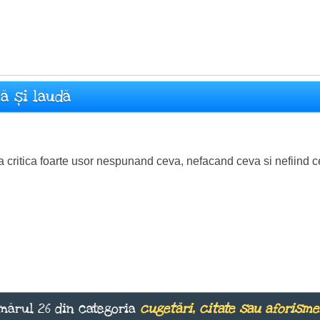
că și laudă
a critica foarte usor nespunand ceva, nefacand ceva si nefiind c
mărul 26 din categoria
cugetări, citate sau aforisme