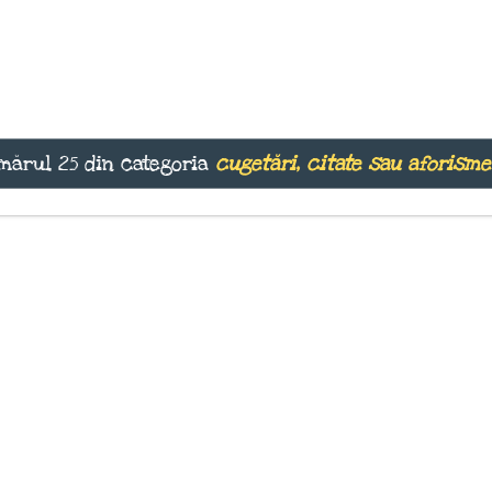
mărul 25 din categoria
cugetări, citate sau aforisme