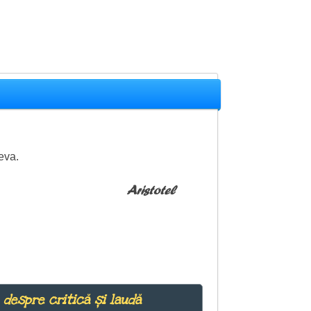
eva.
Aristotel
 despre critică și laudă