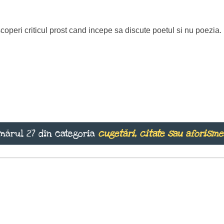
coperi criticul prost cand incepe sa discute poetul si nu poezia.
mărul 27 din categoria
cugetări, citate sau aforisme