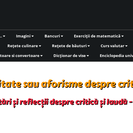
..
Imagini
Bancuri
Exerciții de matematică
Rețete culinare
Rețete de băuturi
Curs valutar
toare si convertoare
Dicționar de vise
Enciclopedia uni
itate sau aforisme despre crit
ri și reflecții despre critică și laudă 