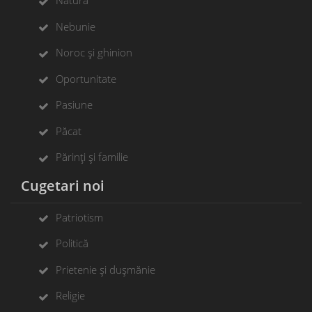
Natura
Nebunie
Noroc și ghinion
Oportunitate
Pasiune
Păcat
Părinți și familie
Cugetari noi
Patriotism
Politică
Prietenie și dușmănie
Religie