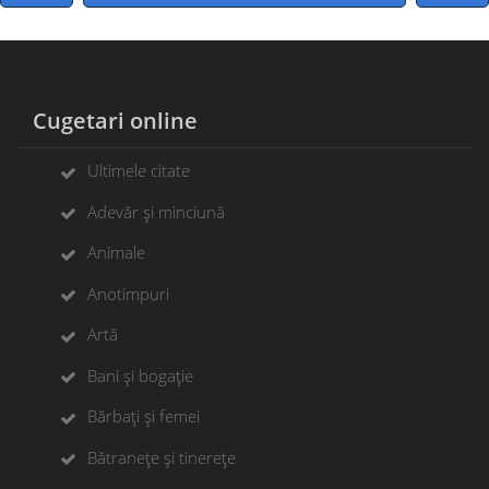
Cugetari online
Ultimele citate
Adevăr și minciună
Animale
Anotimpuri
Artă
Bani și bogație
Bărbați și femei
Bătranețe și tinerețe