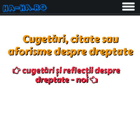
Toggle
navigati
Cugetări, citate sau
aforisme despre dreptate
cugetări și reflecții despre
dreptate - noi