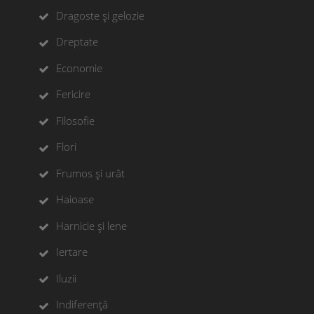
Dragoste și gelozie
Dreptate
Economie
Fericire
Filosofie
Flori
Frumos și urât
Haioase
Harnicie și lene
Iertare
Iluzii
Indiferență