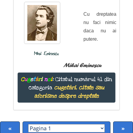
Cu dreptatea
nu faci nimic
daca nu ai
putere.
Mihai Eminescu
Mihai Eminescu
C
u
g
e
t
ă
r
i
n
o
i
:
Citatul numărul 41 din
categoria
cugetări, citate sau
aforisme despre dreptate
«
»