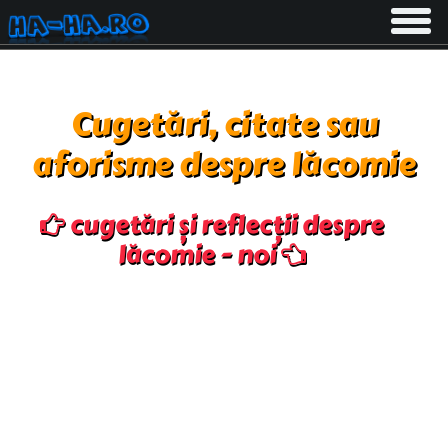
Toggle
navigati
Cugetări, citate sau
aforisme despre lăcomie
cugetări și reflecții despre
lăcomie - noi