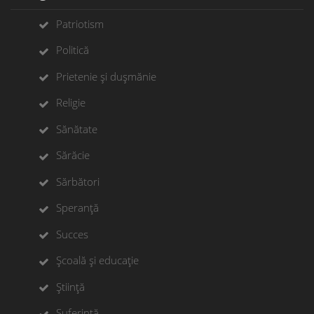
Patriotism
Politică
Prietenie și dușmănie
Religie
Sănătate
Sărăcie
Sărbători
Speranță
Succes
Școală și educație
Știință
Suferință