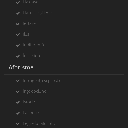
Haioase
Harnicie și lene
Iertare
Iluzii
Indiferență
Încredere
Aforisme
Inteligență și prostie
Înțelepciune
Istorie
Lăcomie
Legile lui Murphy