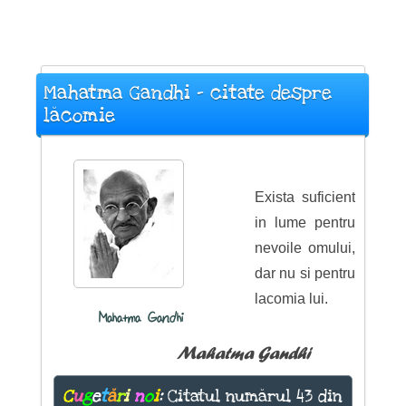
Mahatma Gandhi - citate despre
lăcomie
Exista suficient
in lume pentru
nevoile omului,
dar nu si pentru
lacomia lui.
Mahatma Gandhi
Mahatma Gandhi
C
u
g
e
t
ă
r
i
n
o
i
:
Citatul numărul 43 din