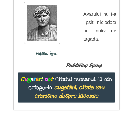
Avarului nu i-a
lipsit niciodata
un motiv de
tagada.
Publilius Syrus
Publilius Syrus
C
u
g
e
t
ă
r
i
n
o
i
:
Citatul numărul 41 din
categoria
cugetări, citate sau
aforisme despre lăcomie