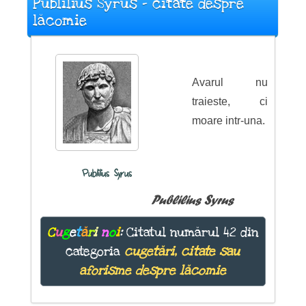
Publilius Syrus - citate despre
lăcomie
Avarul nu
traieste, ci
moare intr-una.
Publilius Syrus
Publilius Syrus
C
u
g
e
t
ă
r
i
n
o
i
:
Citatul numărul 42 din
categoria
cugetări, citate sau
aforisme despre lăcomie