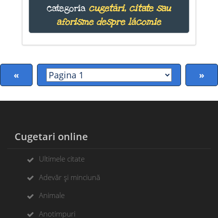
categoria
cugetări, citate sau
aforisme despre lăcomie
«
»
Cugetari online
Ultimele citate
Adevăr și minciună
Animale
Anotimpuri