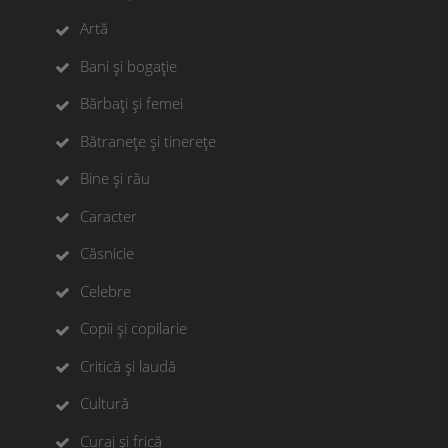
Artă
Bani și bogație
Bărbați și femei
Bătranețe și tinerețe
Bine și rău
Caracter
Căsnicie
Celebre
Copii și copilarie
Critică și laudă
Cultură
Curaj și frică