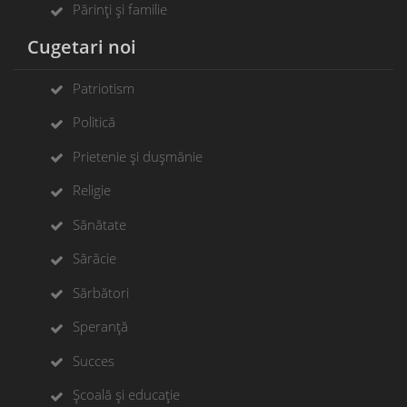
Părinți și familie
Cugetari noi
Patriotism
Politică
Prietenie și dușmănie
Religie
Sănătate
Sărăcie
Sărbători
Speranță
Succes
Școală și educație