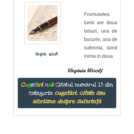
Frumusetea
lumii are doua
taisuri, una de
bucurie, una de
suferinta, taind
Virginia Woolf
inima in doua.
Virginia Woolf
C
u
g
e
t
ă
r
i
n
o
i
:
Citatul numărul 13 din
categoria
cugetări, citate sau
aforisme despre suferință