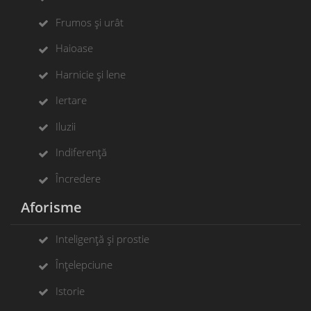
Frumos și urât
Haioase
Harnicie și lene
Iertare
Iluzii
Indiferență
Încredere
Aforisme
Inteligență și prostie
Înțelepciune
Istorie