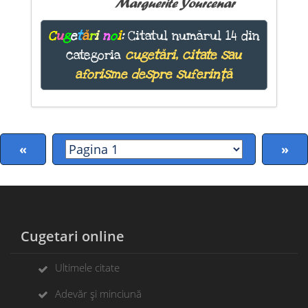
Marguerite Yourcenar
C
u
g
e
t
ă
r
i
n
o
i
:
Citatul numărul 14 din
categoria
cugetări, citate sau
aforisme despre suferință
«
»
Cugetari online
Ultimele citate
Adevăr și minciună