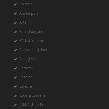
Animale
Anotimpuri
Artă
Bani și bogație
Bărbați și femei
Bătranețe și tinerețe
Bine și rău
Caracter
Căsnicie
Celebre
Copii și copilarie
Critică și laudă