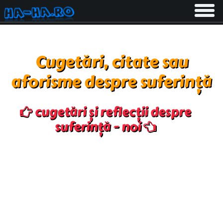
Toggle
navigati
Cugetări, citate sau
aforisme despre suferință
cugetări și reflecții despre
suferință - noi